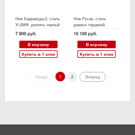
Нож Барракуда-2, сталь
Нож Русак, сталь
Х12МФ, рукоять черный
дамаск торцевой,
граб карельская береза
рукоять карельская
7 800 руб.
10 100 руб.
резная, (Ворсма)
береза
стабилизированная
В корзину
В корзину
янтарная, (Ворсма)
Купить в 1 клик
Купить в 1 клик
Назад
1
2
Вперед