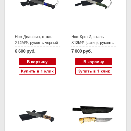
Нож Дельфин, сталь
Нож Крот-2, сталь
Х12МФ, рукоять черный
Х12МФ (сатин), рукоять
граб акрил, мельхиор,
резная карельская
6 600 руб.
7 000 руб.
(Ворсма)
береза
стабилизированный
В корзину
В корзину
изумруд, (Ворсма)
Купить в 1 клик
Купить в 1 клик