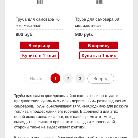
Труба для самовара 76
Труба для самовара 68
мм, жестяная
мм, жестяная
900 руб.
900 руб.
В корзину
В корзину
Купить в 1 клик
Купить в 1 клик
Назад
1
2
3
Вперед
Трубы для самоваров чрезвычайно важны, если вы отдаете
предпочтение «угольным» или «деревянным» разновидностям
самоваров. Трубы обеспечивают тягу, необходимую для розжига
топлива и поддержания его горения. В древности для этих
целей использовали сапоги, но в наше время этот метод
выглядит не слишком привлекательно, да и с практичной
стороны также не выдерживает критики.
В каталоге представлен большой выбор труб, разных размеров