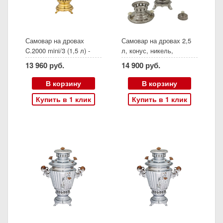
Самовар на дровах
Самовар на дровах 2,5
C.2000 mini/3 (1,5 л) -
л, конус, никель,
дисконт Арт 8646
переделанный из
13 960 руб.
14 900 руб.
Описание дефекта:
электрического
Пятна на лужении по
В корзину
В корзину
низу жаровой трубе и на
Купить в 1 клик
Купить в 1 клик
трубе самовара. Труба в
подарок!