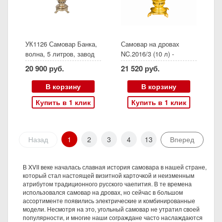
УК1126 Самовар Банка,
Самовар на дровах
волна, 5 литров, завод
NC.2016/3 (10 л) -
Штамп Тула, 1984 год,
дисконт Арт 283
20 900 руб.
21 520 руб.
восстановлен, латунь,
Описание дефекта:
желтый, труба 65 мм в
вмятинка сверху
В корзину
В корзину
комплекте
жаровой трубы,
Купить в 1 клик
Купить в 1 клик
царапины на верхней
крышке, пятна на
лужении под верхним
ободом. Труба в
Назад
1
2
3
4
13
Вперед
подарок.
В XVII веке началась славная история самовара в нашей стране,
который стал настоящей визитной карточкой и неизменным
атрибутом традиционного русского чаепития. В те времена
использовался самовар на дровах, но сейчас в большом
ассортименте появились электрические и комбинированные
модели. Несмотря на это, угольный самовар не утратил своей
популярности, и многие наши сограждане часто наслаждаются