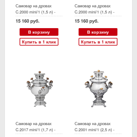
Самовар на дровах
Самовар на дровах
C.2000 mini/1 (1,5 л) -
C.2000 mini/1 (1,5 л) -
дисконт Арт 10699
дисконт Арт 9140
15 160 руб.
15 160 руб.
Описание дефекта:
пятна на жаровой трубе,
В корзину
В корзину
вмятинки на тулове,
Купить в 1 клик
Купить в 1 клик
слева от крана. Труба в
подарок!
Самовар на дровах
Самовар на дровах
C.2017 mini/1 (1,7 л) -
C.2001 mini/1 (2,5 л) -
дисконт Арт 8349
дисконт Арт 8124