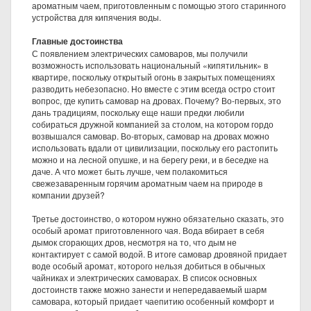
ароматным чаем, приготовленным с помощью этого старинного
устройства для кипячения воды.
Главные достоинства
С появлением электрических самоваров, мы получили
возможность использовать национальный «кипятильник» в
квартире, поскольку открытый огонь в закрытых помещениях
разводить небезопасно. Но вместе с этим всегда остро стоит
вопрос, где купить самовар на дровах. Почему? Во-первых, это
дань традициям, поскольку еще наши предки любили
собираться дружной компанией за столом, на котором гордо
возвышался самовар. Во-вторых, самовар на дровах можно
использовать вдали от цивилизации, поскольку его растопить
можно и на лесной опушке, и на берегу реки, и в беседке на
даче. А что может быть лучше, чем полакомиться
свежезаваренным горячим ароматным чаем на природе в
компании друзей?
Третье достоинство, о котором нужно обязательно сказать, это
особый аромат приготовленного чая. Вода вбирает в себя
дымок сгорающих дров, несмотря на то, что дым не
контактирует с самой водой. В итоге самовар дровяной придает
воде особый аромат, которого нельзя добиться в обычных
чайниках и электрических самоварах. В список основных
достоинств также можно занести и непередаваемый шарм
самовара, который придает чаепитию особенный комфорт и