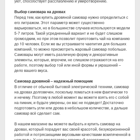
уют, способствует расслаблению и умиротворению.
Выбор самовара на дровах
Перед тем, как купить дровяной самовар нужно определиться с
его литражом. Этот параметр может существенно
варьироваться, но в большинстве случаев используются модели
5-7 литров. Такой усредненный вариант и не будет слишком
громоздким, но при этом позволит приготовить чай на компанию
до 10 человек. Если же вы устраиваете чаепития для больших
компаний, то можно присмотреть жаровый самовар побольше.
Самовары могут иметь различную форму и декоративные
элементы, которые, впрочем, не слишком отражаются на его
работе, поэтому выбор той или иной формы и украшений –
дело вашего вкуса.
Самовар дровяной – надежный помощник
В отличие от обычной бытовой электрической техники, самовар
на дровах долговечен, поскольку ломаться в нем фактически то
и нечему. Поэтому в любой момент вы можете взять его с собой
на пикник, и будьте уверены, он вас не подведет! Достаточно
подготовить угли или дрова в небольшом количестве, а дальше
самовар всё сделает сам.
В нашем магазине вы можете выбрать и купить самовар на
дровах, который порадует вас своей красотой, безукоризненной
работой и потрясающими вкусовыми качествами вскипяченной в
нем воды. У нас представлен огромный ассортимент