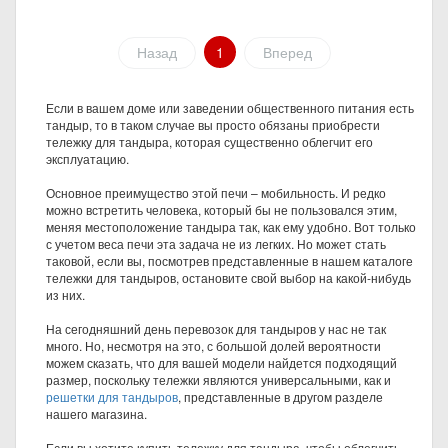
Назад
1
Вперед
Если в вашем доме или заведении общественного питания есть
тандыр, то в таком случае вы просто обязаны приобрести
тележку для тандыра, которая существенно облегчит его
эксплуатацию.
Основное преимущество этой печи – мобильность. И редко
можно встретить человека, который бы не пользовался этим,
меняя местоположение тандыра так, как ему удобно. Вот только
с учетом веса печи эта задача не из легких. Но может стать
таковой, если вы, посмотрев представленные в нашем каталоге
тележки для тандыров, остановите свой выбор на какой-нибудь
из них.
На сегодняшний день перевозок для тандыров у нас не так
много. Но, несмотря на это, с большой долей вероятности
можем сказать, что для вашей модели найдется подходящий
размер, поскольку тележки являются универсальными, как и
решетки для тандыров
, представленные в другом разделе
нашего магазина.
Если вы хотите купить тележку для тандыра, чтобы облегчить