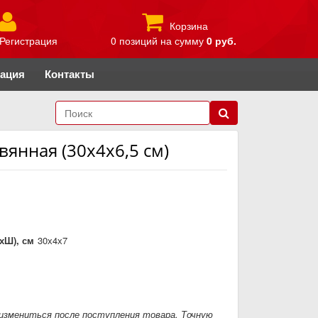
Корзина
Регистрация
0 позиций
на сумму
0 руб.
рация
Контакты
янная (30х4х6,5 см)
хШ), см
30х4х7
измениться после поступления товара. Точную