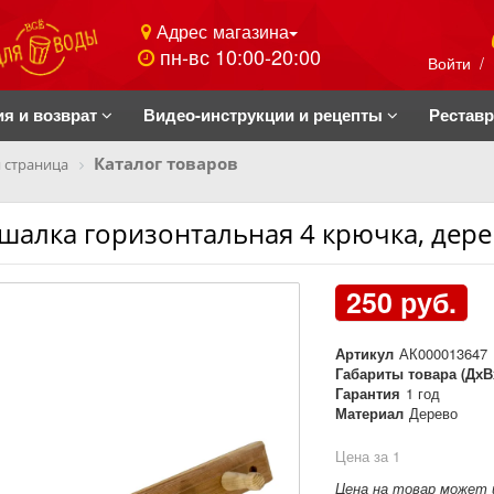
Адрес магазина
пн-вс 10:00-20:00
Войти
/
ия и возврат
Видео-инструкции и рецепты
Рестав
Каталог товаров
 страница
шалка горизонтальная 4 крючка, дерев
250 руб.
Артикул
АК000013647
Габариты товара (ДхВ
Гарантия
1 год
Материал
Дерево
Цена за 1
Цена на товар может 