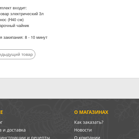
мплект входит:
мовар электрический 3л
нос (Н40 см)
варочный чайник
 закипания: 8 - 10 минут
едыдущий товар
Е
О МАГАЗИНАХ
ог
Как заказать?
 и доставка
Новости
-инструкции и рецепты
О компании