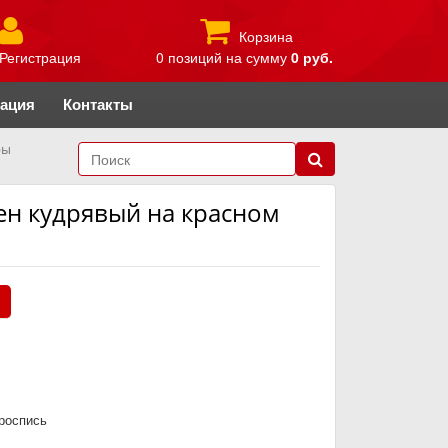
Корзина
Регистрация
0 позиций
на сумму
0 руб.
рация
Контакты
ры
лен кудрявый на красном
.
роспись