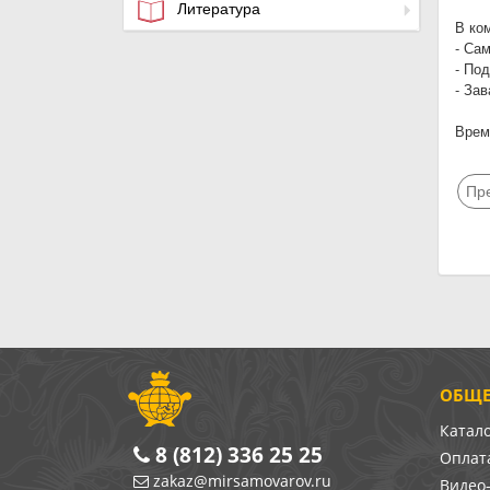
Литература
В ко
- Са
- Под
- За
Время
Пр
ОБЩЕ
Катал
8 (812) 336 25 25
Оплата
zakaz@mirsamovarov.ru
Видео