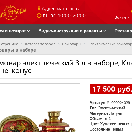
Адрес магазина
пн-вс 10:00-20:00
Войти
/
ия и возврат
Видео-инструкции и рецепты
Рестав
 страница
Каталог товаров
Самовары
Электрические самова
овары в наборе
мовар электрический 3 л в наборе, К
не, конус
17 500 руб
Артикул
УТ000004028
Тип
Электрический
Материал
Латунь
Объем, л
3
Цвет
Художественная 
Состояние
Новый