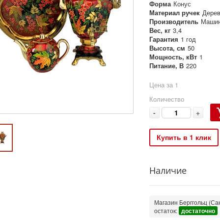
Форма
Конус
Материал ручек
Дере
Производитель
Машин
Вес, кг
3,4
Гарантия
1 год
Высота, см
50
Мощность, кВт
1
Питание, В
220
Цена за 1
Количество
-
+
Купить в 1 клик
Наличие
Магазин Берггольц (Сан
остаток:
достаточно