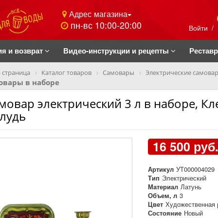
Адрес магазина
пн-вс 10:00-20:00
Войти
/
ия и возврат
Видео-инструкции и рецепты
Рестав
 страница
Каталог товаров
Самовары
Электрические самова
овары в наборе
мовар электрический 3 л в наборе, Кл
лудь
16 500 руб
Артикул
УТ000004029
Тип
Электрический
Материал
Латунь
Объем, л
3
Цвет
Художественная 
Состояние
Новый