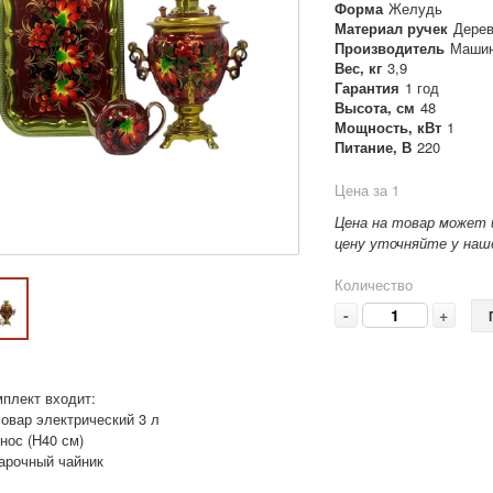
Форма
Желудь
Материал ручек
Дере
Производитель
Машин
Вес, кг
3,9
Гарантия
1 год
Высота, см
48
Мощность, кВт
1
Питание, В
220
Цена за 1
Цена на товар может 
цену уточняйте у наше
Количество
-
+
мплект входит:
мовар электрический 3 л
нос (Н40 см)
варочный чайник