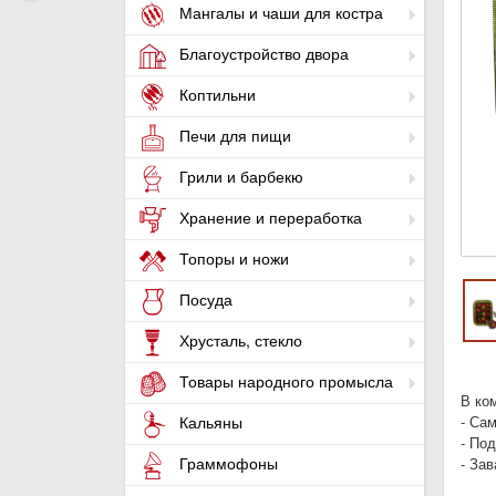
Мангалы и чаши для костра
Благоустройство двора
Коптильни
Печи для пищи
Грили и барбекю
Хранение и переработка
Топоры и ножи
Посуда
Хрусталь, стекло
Товары народного промысла
В ко
- Са
Кальяны
- Под
Граммофоны
- За