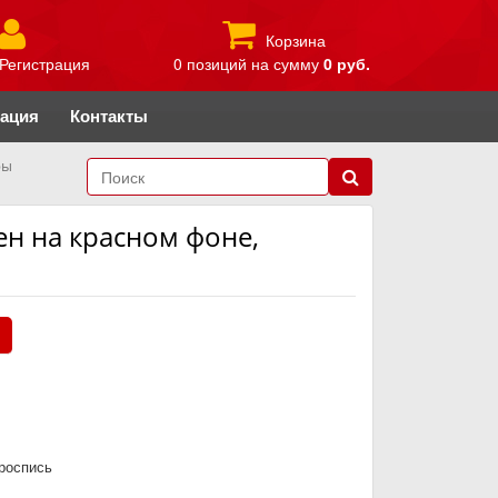
Корзина
Регистрация
0 позиций
на сумму
0 руб.
рация
Контакты
ры
ен на красном фоне,
.
роспись