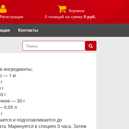
Корзина
Регистрация
0 позиций
на сумму
0 руб.
рация
Контакты
 ингредиенты:
о — 1 кг
 г
 г
0 г
чное — 30 г
— 0,05 л
 г
ается и подготавливается до
та. Маринуется в специях 3 часа. Затем