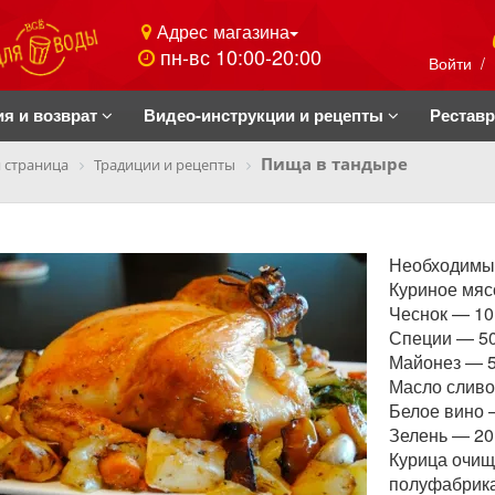
Адрес магазина
пн-вс 10:00-20:00
Войти
/
ия и возврат
Видео-инструкции и рецепты
Рестав
Пища в тандыре
 страница
Традиции и рецепты
Необходимые
Куриное мяс
Чеснок — 10
Специи — 50
Майонез — 5
Масло сливо
Белое вино 
Зелень — 20
Курица очищ
полуфабрика