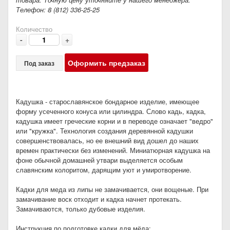
Телефон: 8 (812) 336-25-25
Количество
-
+
Оформить предзаказ
Под заказ
Кадушка - старославянское бондарное изделие, имеющее
форму усеченного конуса или цилиндра. Слово кадь, кадка,
кадушка имеет греческие корни и в переводе означает "ведро"
или "кружка". Технология создания деревянной кадушки
совершенствовалась, но ее внешний вид дошел до наших
времен практически без изменений. Миниатюрная кадушка на
фоне обычной домашней утвари выделяется особым
славянским колоритом, дарящим уют и умиротворение.
Кадки для меда из липы не замачивается, они вощеные. При
замачивание воск отходит и кадка начнет протекать.
Замачиваются, только дубовые изделия.
Инструкция по подготовке кадки для мёда: