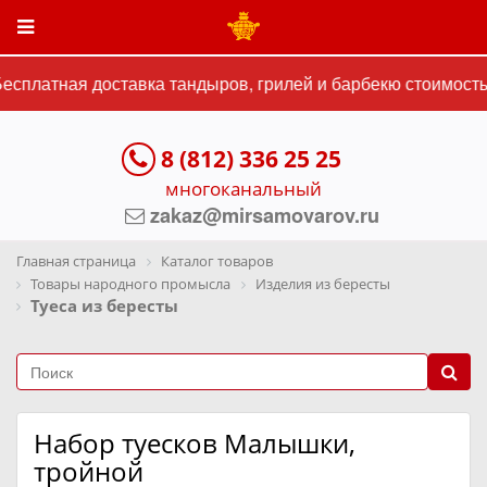
сплатная доставка тандыров, грилей и барбекю стоимостью
8 (812) 336 25 25
многоканальный
zakaz@mirsamovarov.ru
Главная страница
Каталог товаров
Товары народного промысла
Изделия из бересты
Туеса из бересты
Набор туесков Малышки,
тройной