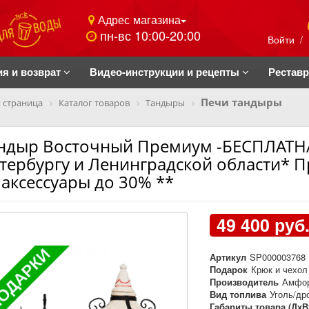
Адрес магазина
пн-вс 10:00-20:00
Войти
/
ия и возврат
Видео-инструкции и рецепты
Рестав
Печи тандыры
 страница
Каталог товаров
Тандыры
ндыр Восточный Премиум -БЕСПЛАТНА
тербургу и Ленинградской области* П
 аксессуары до 30% **
49 400 руб
Артикул
SP000003768
Подарок
Крюк и чехол
Производитель
Амфор
Вид топлива
Уголь/др
Габариты товара (ДхВ