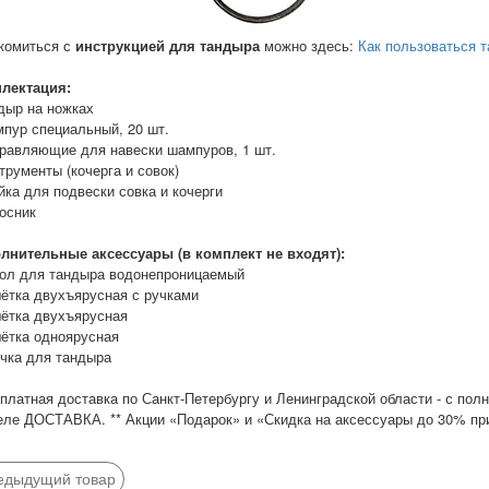
комиться с
инструкцией для тандыра
можно здесь:
Как пользоваться 
лектация:
ндыр на ножках
мпур специальный, 20 шт.
правляющие для навески шампуров, 1 шт.
трументы (кочерга и совок)
йка для подвески совка и кочерги
осник
лнительные аксессуары (в комплект не входят):
хол для тандыра водонепроницаемый
шётка двухъярусная с ручками
шётка двухъярусная
шётка одноярусная
очка для тандыра
сплатная доставка по Санкт-Петербургу и Ленинградской области - с по
еле ДОСТАВКА. ** Акции «Подарок» и «Скидка на аксессуары до 30% пр
едыдущий товар