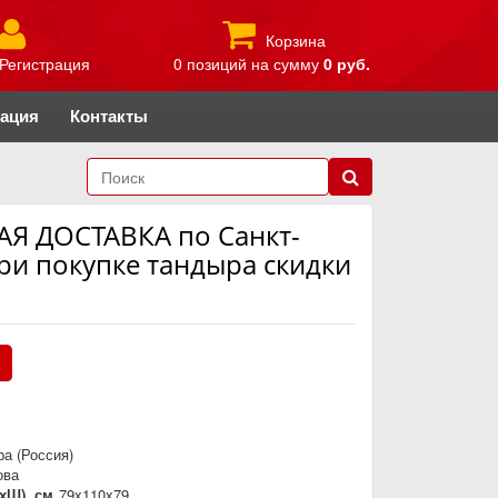
Корзина
Регистрация
0 позиций
на сумму
0 руб.
рация
Контакты
Я ДОСТАВКА по Санкт-
ри покупке тандыра скидки
.
а (Россия)
ова
хШ), см
79х110х79