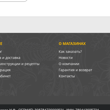
Е
О МАГАЗИНАХ
ог
Как заказать?
 и доставка
Новости
-инструкции и рецепты
О компании
врация
Гарантия и возврат
абинет
Контакты
лова Н.Ф., ОГРНИП: 308784720000521, ИНН: 780413695724