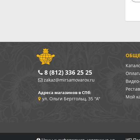
ОБЩЕ
Катал
8 (812) 336 25 25
Оплата
zakaz@mirsamovarov.ru
Видео
Реста
Адреса магазинов в СПб:
Мой к
ул. Ольги Берггольц, 35 "А"
Цены и информация, указанные на
ИП Пав