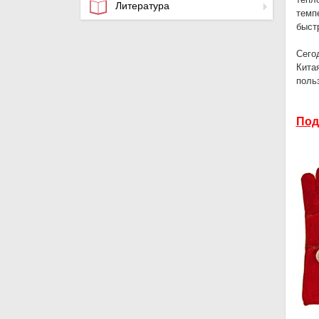
Литература
темп
быст
Сего
Кита
поль
Под