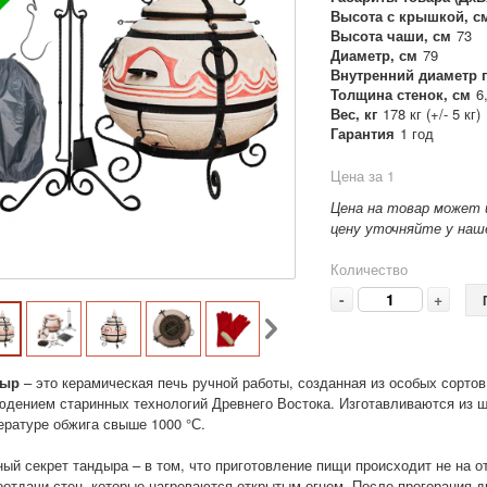
Высота с крышкой, с
Высота чаши, см
73
Диаметр, см
79
Внутренний диаметр 
Толщина стенок, см
6
Вес, кг
178 кг (+/- 5 кг)
Гарантия
1 год
Цена за 1
Цена на товар может 
цену уточняйте у наше
Количество
-
+
дыр
– это керамическая печь ручной работы, созданная из особых сорто
юдением старинных технологий Древнего Востока. Изготавливаются из 
ературе обжига свыше 1000 °С.
ный секрет тандыра – в том, что приготовление пищи происходит не на о
оотдачи стен, которые нагреваются открытым огнем. После прогорания д