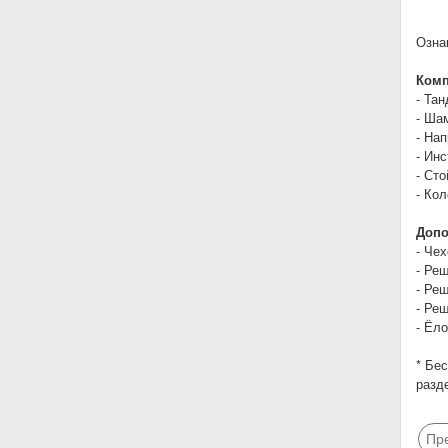
Озна
Комп
- Та
- Ша
- На
- Инс
- Сто
- Кол
Допо
- Че
- Ре
- Ре
- Ре
- Ёл
* Бе
разд
Пр