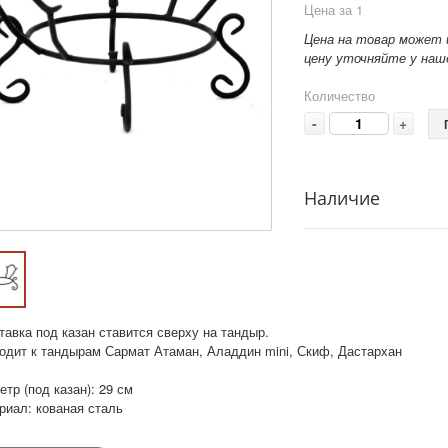
Цена за 1
Цена на товар может 
цену уточняйте у наше
Количество
-
+
Наличие
тавка под казан ставится сверху на тандыр.
одит к тандырам Сармат Атаман, Аладдин mini, Скиф, Дастархан
тр (под казан): 29 см
риал: кованая сталь