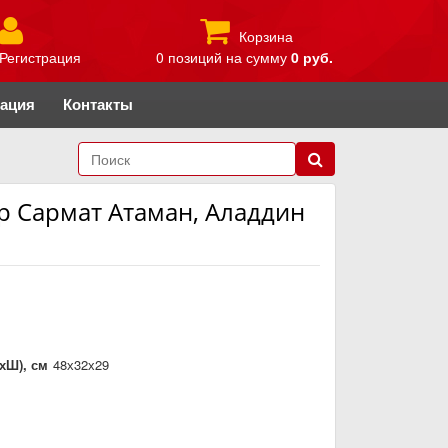
Корзина
Регистрация
0 позиций
на сумму
0 руб.
рация
Контакты
ыр Сармат Атаман, Аладдин
хШ), см
48х32х29