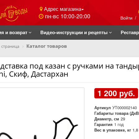
Адрес магазина
пн-вс 10:00-20:00
Войти
/
ия и возврат
Видео-инструкции и рецепты
Рестав
Каталог товаров
 страница
дставка под казан с ручками на танд
ni, Скиф, Дастархан
1 200 руб.
Артикул
УТ000002140
Габариты товара (ДхВ
Диаметр, см
29
Гарантия
1 год
Вес в упаковке, кг
1,8