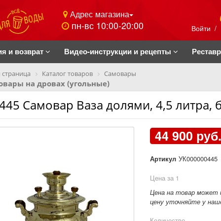
Адрес магазина
пн-вс 10:00-20:00
Войти
/
ия и возврат
Видео-инструкции и рецепты
Рестав
 страница
Каталог товаров
Самовары
вары на дровах (угольные)
445 Самовар Ваза долями, 4,5 литра,
44 900 руб
Артикул
УК000000445
Цена за 1
Цена на товар может 
цену уточняйте у наше
Количество