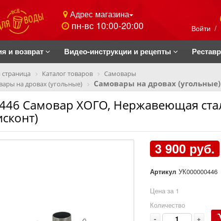
Адрес магазина
пн-вс 10:00-20:00
Войти
/
ия и возврат
Видео-инструкции и рецепты
Рестав
 страница
Каталог товаров
Самовары
Самовары на дровах (угольные)
ары на дровах (угольные)
446 Самовар ХОГО, Нержавеющая сталь
исконт)
3 900 руб.
Артикул
УК000000446
Цена за 1
Количество
-
+