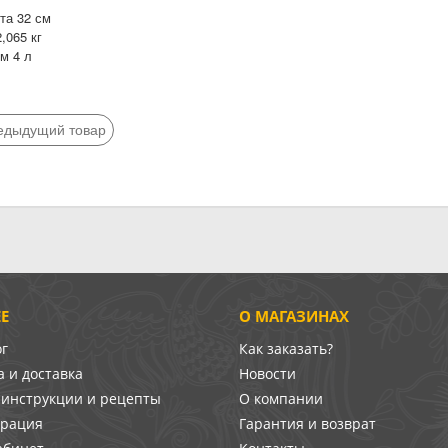
та 32 см
,065 кг
м 4 л
едыдущий товар
Е
О МАГАЗИНАХ
ог
Как заказать?
 и доставка
Новости
-инструкции и рецепты
О компании
врация
Гарантия и возврат