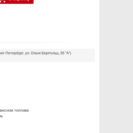
кт-Петербург, ул. Ольги Берггольц, 35 "А")
весном топливе
нь