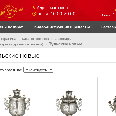
Адрес магазина
пн-вс 10:00-20:00
Войти
/
ия и возврат
Видео-инструкции и рецепты
Рестав
 страница
Каталог товаров
Самовары
Тульские новые
ары на дровах (угольные)
льские новые
тировать по: