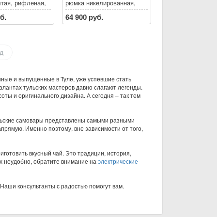
тая, рифленая,
рюмка никелированная,
ручками
рифленая, с витыми
б.
64 900 руб.
ручками
д
нные и выпущенные в Туле, уже успевшие стать
алантах тульских мастеров давно слагают легенды.
оты и оригинального дизайна. А сегодня – так тем
тульские самовары представлены самыми разными
прямую. Именно поэтому, вне зависимости от того,
готовить вкусный чай. Это традиции, история,
ах неудобно, обратите внимание на
электрические
 Наши консультанты с радостью помогут вам.