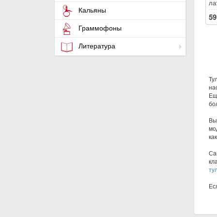
ла
Кальяны
59
Граммофоны
Литература
Ту
на
Ещ
бо
Вы
мо
ка
Са
кл
ту
Ес