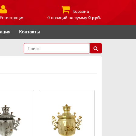
Корзина
Регистрация
0 позиций
на сумму
0 руб.
рация
Контакты