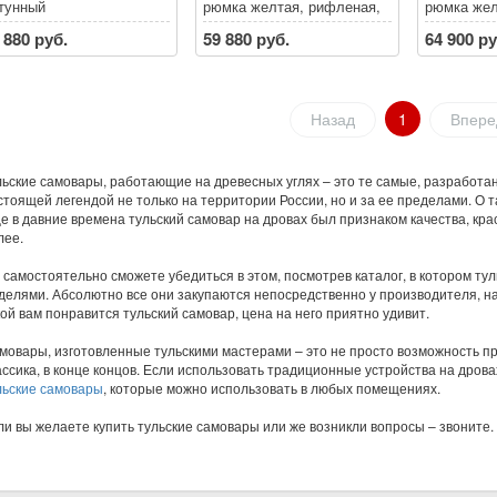
тунный
рюмка желтая, рифленая,
рюмка жел
с витыми ручками
с витыми 
 880 руб.
59 880 руб.
64 900 ру
Назад
1
Впере
льские самовары, работающие на древесных углях – это те самые, разработа
стоящей легендой не только на территории России, но и за ее пределами. О т
е в давние времена тульский самовар на дровах был признаком качества, крас
лее.
 самостоятельно сможете убедиться в этом, посмотрев каталог, в котором 
делями. Абсолютно все они закупаются непосредственно у производителя, на
кой вам понравится тульский самовар, цена на него приятно удивит.
мовары, изготовленные тульскими мастерами – это не просто возможность при
ассика, в конце концов. Если использовать традиционные устройства на дров
льские самовары
, которые можно использовать в любых помещениях.
ли вы желаете купить тульские самовары или же возникли вопросы – звоните.