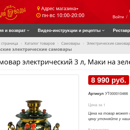
Адрес магазина
пн-вс 10:00-20:00
Войти
/
ия и возврат
Видео-инструкции и рецепты
Рестав
 страница
Каталог товаров
Самовары
Электрические самова
ьские электрические самовары
мовар электрический 3 л, Маки на зел
8 990 руб.
Артикул
УТ000010466
Цена за 1
Цена на товар может 
цену уточняйте у наше
Количество