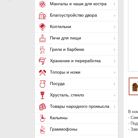
Мангалы и чаши для костра
Благоустройство двора
Коптильни
Печи для пищи
Грили и барбекю
Хранение и переработка
Топоры и ножи
Посуда
Хрусталь, стекло
Товары народного промысла
В ко
- Са
Кальяны
- Под
Граммофоны
- За