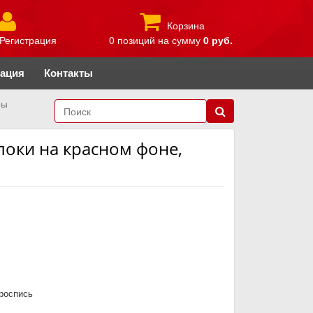
Корзина
Регистрация
0 позиций
на сумму
0 руб.
рация
Контакты
ры
локи на красном фоне,
роспись