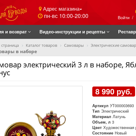
Адрес магазина
пн-вс 10:00-20:00
Войти
/
ия и возврат
Видео-инструкции и рецепты
Рестав
 страница
Каталог товаров
Самовары
Электрические самова
овары в наборе
мовар электрический 3 л в наборе, Яб
нус
8 990 руб.
Артикул
УТ000003693
Тип
Электрический
Материал
Латунь
Объем, л
3
Цвет
Художественная 
Состояние
Новый