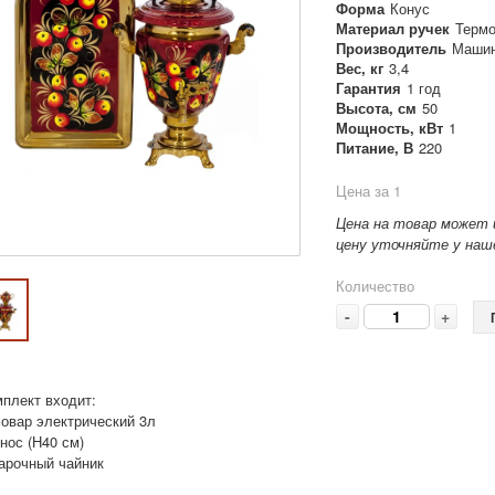
Форма
Конус
Материал ручек
Термо
Производитель
Машин
Вес, кг
3,4
Гарантия
1 год
Высота, см
50
Мощность, кВт
1
Питание, В
220
Цена за 1
Цена на товар может 
цену уточняйте у наше
Количество
-
+
мплект входит:
мовар электрический 3л
нос (Н40 см)
варочный чайник