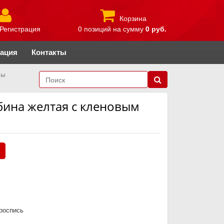
Корзина
Регистрация
0 позиций
на сумму
0 руб.
рация
Контакты
ры
ябина желтая с кленовым
.
роспись