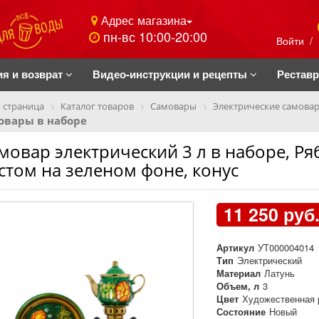
Адрес магазина
пн-вс 10:00-20:00
Войти
/
ия и возврат
Видео-инструкции и рецепты
Рестав
 страница
Каталог товаров
Самовары
Электрические самова
овары в наборе
мовар электрический 3 л в наборе, Р
стом на зеленом фоне, конус
11 250 руб
Артикул
УТ000004014
Тип
Электрический
Материал
Латунь
Объем, л
3
Цвет
Художественная 
Состояние
Новый