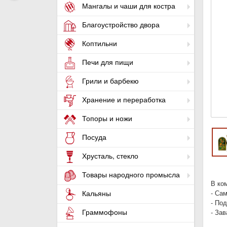
Мангалы и чаши для костра
Благоустройство двора
Коптильни
Печи для пищи
Грили и барбекю
Хранение и переработка
Топоры и ножи
Посуда
Хрусталь, стекло
Товары народного промысла
В ко
- Са
Кальяны
- Под
Граммофоны
- За