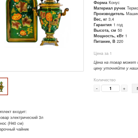
Форма
Конус
Материал ручек
Термо
Производитель
Машин
Вес, кг
3,4
Гарантия
1 год
Высота, см
50
Мощность, кВт
1
Питание, В
220
Цена за 1
Цена на товар может 
цену уточняйте у наше
Количество
-
+
мплект входит:
мовар электрический 3л
нос (Н40 см)
варочный чайник