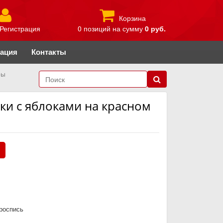
Корзина
Регистрация
0 позиций
на сумму
0 руб.
рация
Контакты
ры
ки с яблоками на красном
.
роспись