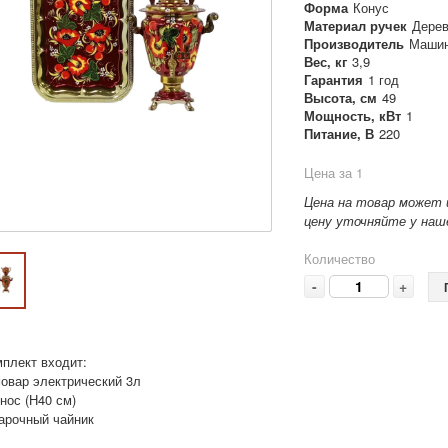
Форма
Конус
Материал ручек
Дере
Производитель
Машин
Вес, кг
3,9
Гарантия
1 год
Высота, см
49
Мощность, кВт
1
Питание, В
220
Цена за 1
Цена на товар может 
цену уточняйте у наше
Количество
-
+
мплект входит:
мовар электрический 3л
нос (Н40 см)
варочный чайник