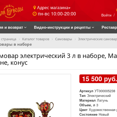
Адрес магазина
пн-вс 10:00-20:00
Войти
/
ия и возврат
Видео-инструкции и рецепты
Рестав
 страница
Каталог товаров
Самовары
Электрические самова
овары в наборе
мовар электрический 3 л в наборе, Ма
не, конус
15 500 руб
Артикул
УТ000005238
Тип
Электрический
Материал
Латунь
Объем, л
3
Цвет
Художественная 
Состояние
Новый