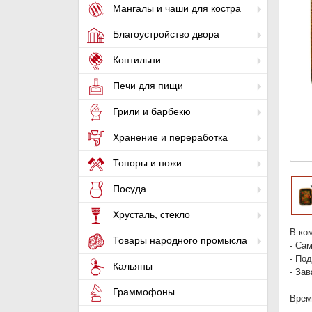
Мангалы и чаши для костра
Благоустройство двора
Коптильни
Печи для пищи
Грили и барбекю
Хранение и переработка
Топоры и ножи
Посуда
Хрусталь, стекло
В ко
Товары народного промысла
- Са
- Под
Кальяны
- За
Граммофоны
Время