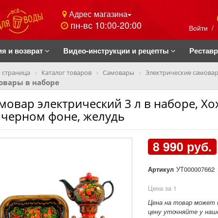
Адрес магазина
пн-вс 10:00-20:00
Войти
/
ия и возврат
Видео-инструкции и рецепты
Рестав
 страница
Каталог товаров
Самовары
Электрические самова
овары в наборе
мовар электрический 3 л в наборе, Хо
 черном фоне, желудь
8 990 руб.
Артикул
УТ000007662
Цена за 1
Цена на товар может 
цену уточняйте у наше