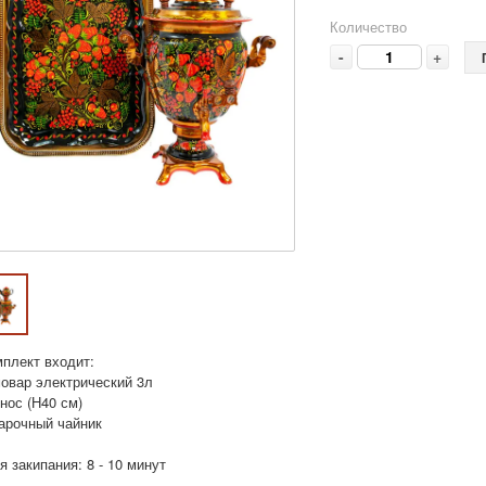
Количество
-
+
мплект входит:
мовар электрический 3л
нос (Н40 см)
варочный чайник
 закипания: 8 - 10 минут