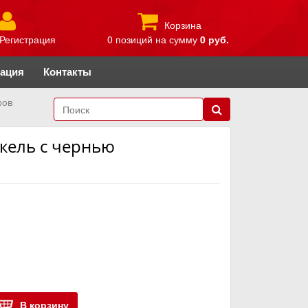
Корзина
Регистрация
0 позиций
на сумму
0 руб.
рация
Контакты
ров
кель с чернью
В корзину