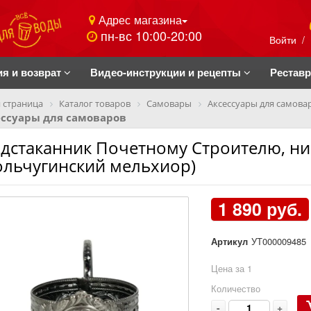
Адрес магазина
пн-вс 10:00-20:00
Войти
/
ия и возврат
Видео-инструкции и рецепты
Рестав
 страница
Каталог товаров
Самовары
Аксессуары для самова
ессуары для самоваров
дстаканник Почетному Строителю, ни
ольчугинский мельхиор)
1 890 руб.
Артикул
УТ000009485
Цена за 1
Количество
-
+