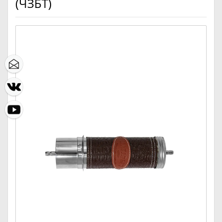
(ЧЗБТ)