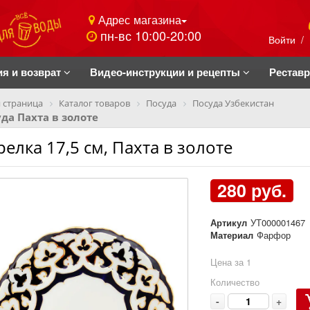
Адрес магазина
пн-вс 10:00-20:00
Войти
/
ия и возврат
Видео-инструкции и рецепты
Рестав
 страница
Каталог товаров
Посуда
Посуда Узбекистан
да Пахта в золоте
релка 17,5 см, Пахта в золоте
280 руб.
Артикул
УТ000001467
Материал
Фарфор
Цена за 1
Количество
-
+