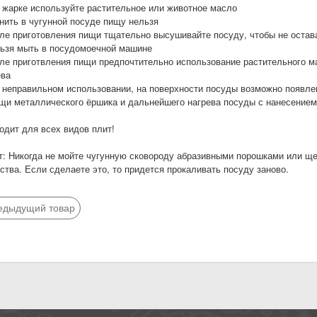
и жарке используйте растительное или животное масло
анить в чугунной посуде пищу нельзя
сле приготовления пищи тщательно высушивайте посуду, чтобы не остава
льзя мыть в посудомоечной машине
сле приготвления пищи предпочтительно использование растительного м
ева
и неправильном использовании, на поверхности посуды возможно появле
щи металлического ёршика и дальнейшего нагрева посуды с нанесением
одит для всех видов плит!
т: Никогда не мойте чугунную сковороду абразивными порошками или ще
ства. Если сделаете это, то придется прокаливать посуду заново.
едыдущий товар