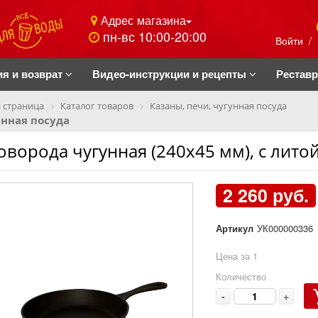
Адрес магазина
пн-вс 10:00-20:00
Войти
/
ия и возврат
Видео-инструкции и рецепты
Рестав
 страница
Каталог товаров
Казаны, печи, чугунная посуда
нная посуда
оворода чугунная (240х45 мм), с лит
2 260 руб.
Артикул
УК000000336
Цена за 1
Количество
-
+