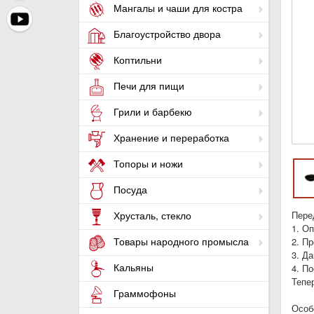
Мангалы и чаши для костра
Благоустройство двора
Коптильни
Печи для пищи
Грили и барбекю
Хранение и переработка
Топоры и ножи
Посуда
Пере
Хрусталь, стекло
1. О
Товары народного промысла
2. П
3. Да
Кальяны
4. П
Тепе
Граммофоны
Особ