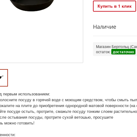
Купить в 1 клик
Наличие
Магазин Берггольц (Сан
остаток:
достаточно
д первым использованием:
полосните посуду в горячей воде с моющим средством, чтобы смыть пы
рокалите на плите до приобретения однородной матовой поверхности (на 
йте посуде остыть, протрите, смажьте посуду тонким слоем растительног
осле остывания посуды, протрите сухой ветошью, просушите
рь можно готовить!
енности: