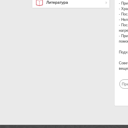
Литература
- Пр
- Хр
- По
- Не
- По
нагр
- Пр
помо
Подх
Сове
веще
Пр