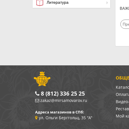
Литература
ВАЖН
Пр
ОБЩЕ
Катал
8 (812) 336 25 25
Оплата
zakaz@mirsamovarov.ru
Видео
Реста
Адреса магазинов в СПб:
Мой к
ул. Ольги Берггольц, 35 "А"