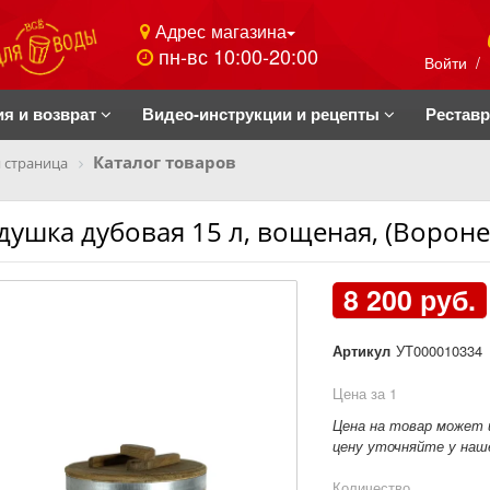
Адрес магазина
пн-вс 10:00-20:00
Войти
/
ия и возврат
Видео-инструкции и рецепты
Рестав
Каталог товаров
 страница
душка дубовая 15 л, вощеная, (Вороне
8 200 руб.
Артикул
УТ000010334
Цена за 1
Цена на товар может 
цену уточняйте у наше
Количество