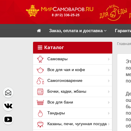
Заказ, оплата и доставка
Гарант
Главная
Каталог
Самовары
Эт
по
Все для чая и кофе
ме
по
Самогоноварение
Бочки, кадки, жбаны
Де
ош
Все для бани
бы
по
Тандыры
по
Казаны, печи, чугунная посуда
об