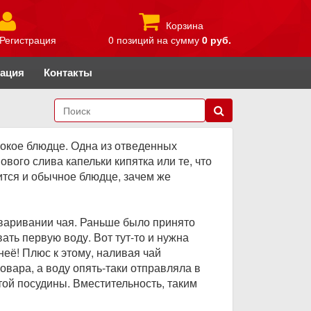
Корзина
Регистрация
0 позиций
на сумму
0 руб.
рация
Контакты
бокое блюдце. Одна из отведенных
ого слива капельки кипятка или те, что
дится и обычное блюдце, зачем же
аваривании чая. Раньше было принято
ать первую воду. Вот тут-то и нужна
неё! Плюс к этому, наливая чай
овара, а воду опять-таки отправляла в
той посудины. Вместительность, таким