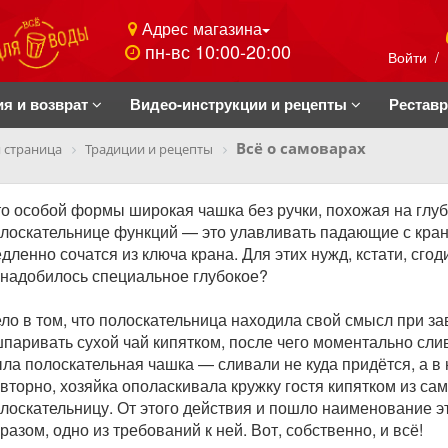
Адрес магазина
пн-вс 10:00-20:00
Войти
/
ия и возврат
Видео-инструкции и рецепты
Рестав
Всё о самоварах
 страница
Традиции и рецепты
о особой формы широкая чашка без ручки, похожая на глу
лоскательнице функций — это улавливать падающие с кранов
дленно сочатся из ключа крана. Для этих нужд, кстати, сго
надобилось специальное глубокое?
ло в том, что полоскательница находила свой смысл при з
паривать сухой чай кипятком, после чего моментально слив
ла полоскательная чашка — сливали не куда придётся, а в 
вторно, хозяйка ополаскивала кружку гостя кипятком из сам
лоскательницу. От этого действия и пошло наименование э
разом, одно из требований к ней. Вот, собственно, и всё!