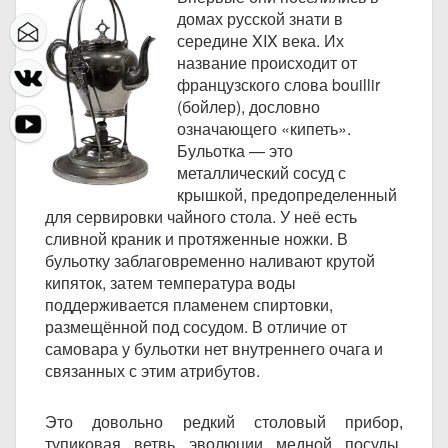
домах русской знати в
середине XIX века. Их
название происходит от
французского слова bouillir
(бойлер), дословно
означающего «кипеть».
Бульотка — это
металлический сосуд с
крышкой, предопределенный
для сервировки чайного стола. У неё есть
сливной краник и протяженные ножки. В
бульотку заблаговременно наливают крутой
кипяток, затем температура воды
поддерживается пламенем спиртовки,
размещённой под сосудом. В отличие от
самовара у бульотки нет внутреннего очага и
связанных с этим атрибутов.
Это довольно редкий столовый прибор,
тупиковая ветвь эволюции медной посуды.