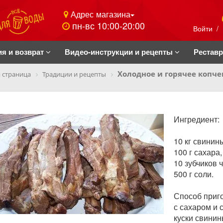
Адрес магазина
пн-вс 10:00-20:00
Войти
/
ия и возврат
Видео-инструкции и рецепты
Рестав
Холодное и горячее копче
 страница
Традиции и рецепты
Ингредиент:
10 кг свинин
100 г сахара,
10 зубчиков 
500 г соли.
Способ приго
с сахаром и 
куски свинин