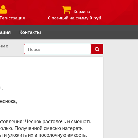
Корзина
Регистрация
0 позиций
на сумму
0 руб.
рация
Контакты
ние
ы,
чеснока,
товления: Чеснок растолочь и смешать
солью. Полученной смесью натереть
ы и уложить их в посолочную емкость.