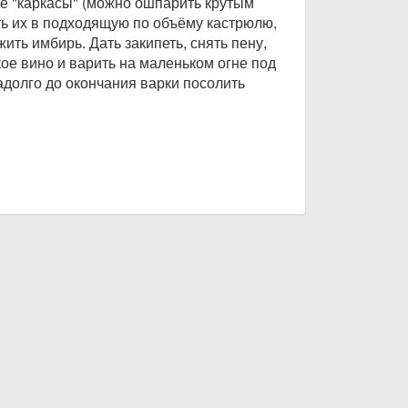
е "каркасы" (можно ошпарить крутым
ть их в подходящую по объёму кастрюлю,
ить имбирь. Дать закипеть, снять пену,
ое вино и варить на маленьком огне под
адолго до окончания варки посолить