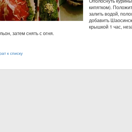
Ополоснуть курины
кипятком). Положи
залить водой, полож
добавить Шаосинск
крышкой 1 час, нез
льон, затем снять с огня.
рат к списку