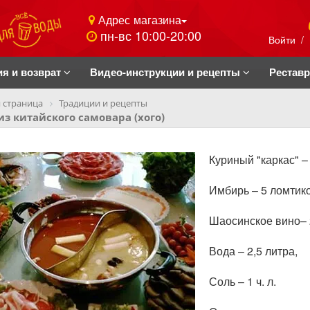
Адрес магазина
пн-вс 10:00-20:00
Войти
/
ия и возврат
Видео-инструкции и рецепты
Рестав
 страница
Традиции и рецепты
из китайского самовара (хого)
Куриный "каркас" – 
Имбирь – 5 ломтико
Шаосинское вино– 2 
Вода – 2,5 литра,
Соль – 1 ч. л.