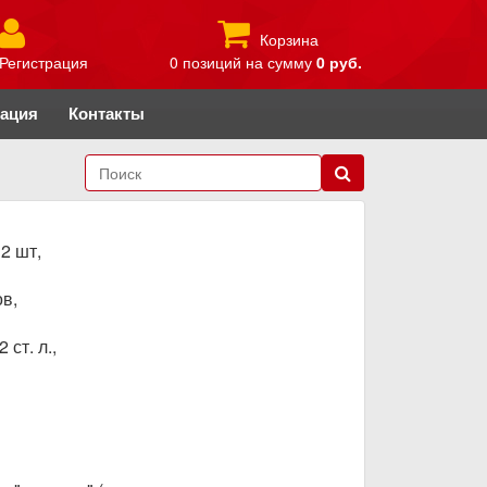
Корзина
Регистрация
0 позиций
на сумму
0 руб.
рация
Контакты
2 шт,
в,
ст. л.,