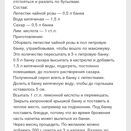
отстояться и разлить по бутылкам.
Состав:
Лепестки чайной розы — 0,5 л банка
Вода кипяченая — 1,5 л
Сахар — 0,5 л банка
Лим. кислота — 1 ст.л.
Приготовление:
Оборвать лепестки чайной розы в пол литровую
банку, утрамбовывая, чтобы вошло по максимуму.
Это количество пересыпать в 3-х литровую банку.
0.5 л банку сахара высыпать в кастрюлю и добавить
1,5 л кипяченой воды, подогреть, постоянно
помешивая, до полного растворения сахара.
Полученный сироп влить в банку с лепестками.
Долить в банку кипяченую воду, чтобы до горлышка
оставалось 5 см.
Всыпать 1 ст.л. лимонной кислоты и перемешать.
Закрыть капроновой крышкой банку и поставить в
теплое место, например на подоконник. Под банку
поставить блюдце, потому что во время брожения
часть напитка может вылиться из банки.
Через месяц процедить. По-желанию можно
добавить 200 г спирта на 3 л напитка. Разлить по