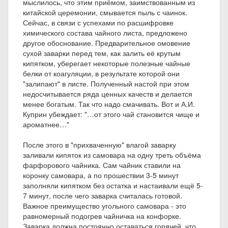
мыслилось, что этим приёмом, заимствованным из
китайской церемонии, смывается пыль с чаинок.
Сейчас, в связи с успехами по расшифровке
химического состава чайного листа, предложено
другое обоснование. Предварительное омовение
сухой заварки перед тем, как залить её крутым
кипятком, уберегает некоторые полезные чайные
белки от коагуляции, в результате которой они
"залипают" в листе. Полученный настой при этом
недосчитывается ряда ценных качеств и делается
менее богатым. Так что надо смачивать. Вот и А.И.
Куприн убеждает: "…от этого чай становится чище и
ароматнее…"
После этого в "прихваченную" влагой заварку
заливали кипяток из самовара на одну треть объёма
фарфорового чайника. Сам чайник ставили на
коронку самовара, а по прошествии 3-5 минут
заполняли кипятком без остатка и настаивали ещё 5-
7 минут, после чего заварка считалась готовой.
Важное преимущество угольного самовара - это
равномерный подогрев чайничка на конфорке.
Заварка должна постоянно оставаться горячей, что