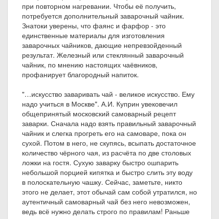
при повторном нагревании. Чтобы её получить,
потребуется дополнительный заварочный чайник.
Знатоки уверены, что фаянс и фарфор - это
единственные материалы для изготовления
заварочных чайников, дающие непревзойденный
результат. Железный или стеклянный заварочный
чайник, по мнению настоящих чаёвников,
профанирует благородный напиток.
"…искусство заваривать чай - великое искусство. Ему
надо учиться в Москве". А.И. Куприн увековечил
общепринятый московский самоварный рецепт
заварки. Сначала надо взять правильный заварочный
чайник и слегка прогреть его на самоваре, пока он
сухой. Потом в него, не скупясь, всыпать достаточное
количество чёрного чая, из расчёта по две столовых
ложки на гостя. Сухую заварку быстро ошпарить
небольшой порцией кипятка и быстро слить эту воду
в полоскательную чашку. Сейчас, заметьте, никто
этого не делает, этот обычай сам собой утратился, но
аутентичный самоварный чай без него невозможен,
ведь всё нужно делать строго по правилам! Раньше