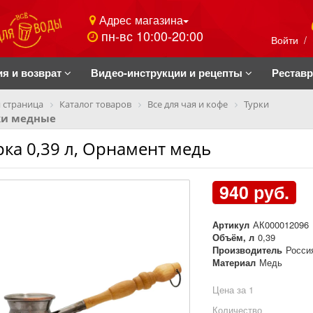
Адрес магазина
пн-вс 10:00-20:00
Войти
/
ия и возврат
Видео-инструкции и рецепты
Рестав
 страница
Каталог товаров
Все для чая и кофе
Турки
ки медные
рка 0,39 л, Орнамент медь
940 руб.
Артикул
АК000012096
Объём, л
0,39
Производитель
Росси
Материал
Медь
Цена за 1
Количество