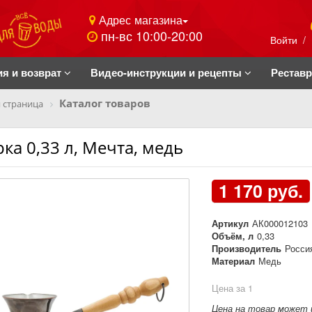
Адрес магазина
пн-вс 10:00-20:00
Войти
/
ия и возврат
Видео-инструкции и рецепты
Рестав
Каталог товаров
 страница
рка 0,33 л, Мечта, медь
1 170 руб.
Артикул
АК000012103
Объём, л
0,33
Производитель
Росси
Материал
Медь
Цена за 1
Цена на товар может 