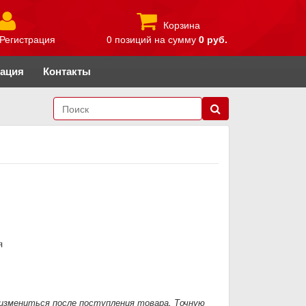
Корзина
Регистрация
0 позиций
на сумму
0 руб.
рация
Контакты
я
измениться после поступления товара. Точную