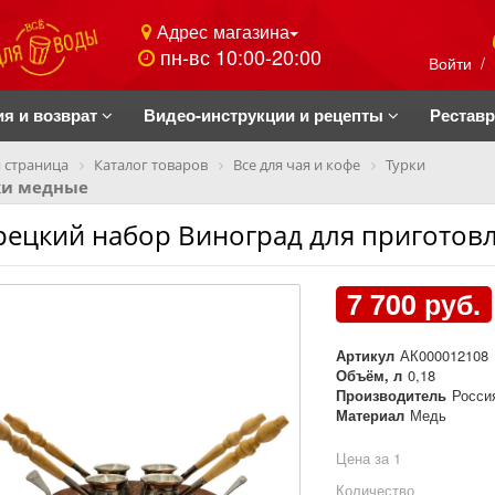
Адрес магазина
пн-вс 10:00-20:00
Войти
/
ия и возврат
Видео-инструкции и рецепты
Рестав
 страница
Каталог товаров
Все для чая и кофе
Турки
ки медные
рецкий набор Виноград для приготовл
7 700 руб.
Артикул
АК000012108
Объём, л
0,18
Производитель
Росси
Материал
Медь
Цена за 1
Количество