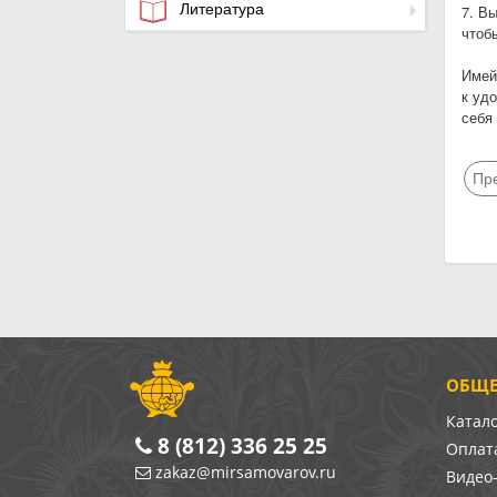
Литература
7. Вы
чтобы
Имей
к уд
себя 
Пр
ОБЩЕ
Катал
8 (812) 336 25 25
Оплата
zakaz@mirsamovarov.ru
Видео