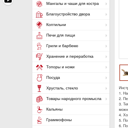
Мангалы и чаши для костра
Благоустройство двора
Коптильни
Печи для пищи
Грили и барбекю
Хранение и переработка
Топоры и ножи
Посуда
Инст
Хрусталь, стекло
1. На
Товары народного промысла
2. П
3. Т
Кальяны
можн
4. Х
Граммофоны
5. По
6. По