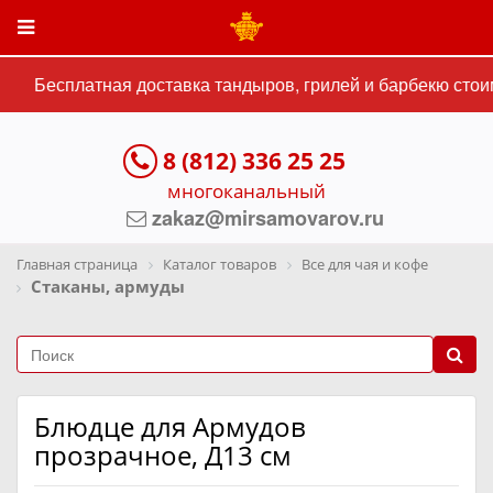
Бесплатная доставка тандыров, грилей и барбекю стоим
8 (812) 336 25 25
многоканальный
zakaz@mirsamovarov.ru
Главная страница
Каталог товаров
Все для чая и кофе
Стаканы, армуды
Блюдце для Армудов
прозрачное, Д13 см