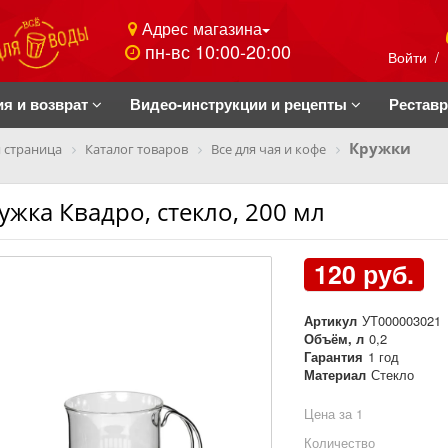
Адрес магазина
пн-вс 10:00-20:00
Войти
/
ия и возврат
Видео-инструкции и рецепты
Рестав
Кружки
 страница
Каталог товаров
Все для чая и кофе
ужка Квадро, стекло, 200 мл
120 руб.
Артикул
УТ000003021
Объём, л
0,2
Гарантия
1 год
Материал
Стекло
Цена за 1
Количество