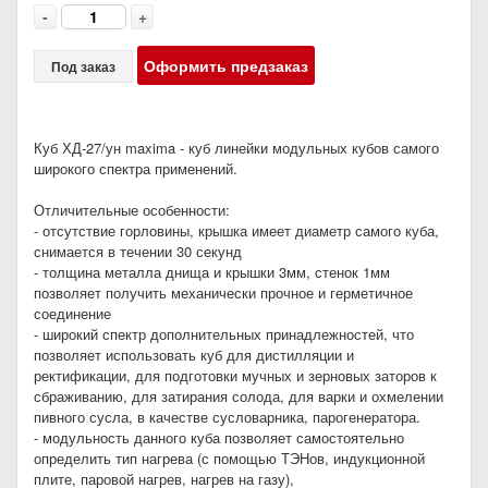
-
+
Оформить предзаказ
Под заказ
Куб ХД-27/ун maxima - куб линейки модульных кубов самого
широкого спектра применений.
Отличительные особенности:
- отсутствие горловины, крышка имеет диаметр самого куба,
снимается в течении 30 секунд
- толщина металла днища и крышки 3мм, стенок 1мм
позволяет получить механически прочное и герметичное
соединение
- широкий спектр дополнительных принадлежностей, что
позволяет использовать куб для дистилляции и
ректификации, для подготовки мучных и зерновых заторов к
сбраживанию, для затирания солода, для варки и охмелении
пивного сусла, в качестве сусловарника, парогенератора.
- модульность данного куба позволяет самостоятельно
определить тип нагрева (с помощью ТЭНов, индукционной
плите, паровой нагрев, нагрев на газу),