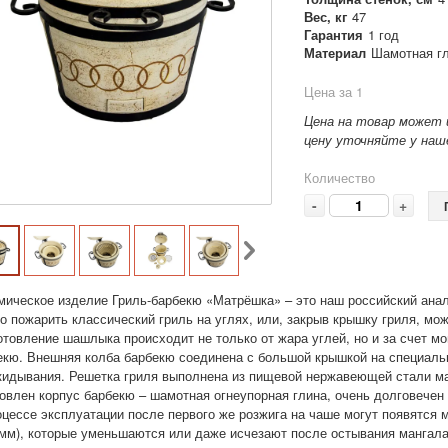
Вес, кг
47
Гарантия
1 год
Материал
Шамотная г
Цена за 1
Цена на товар может 
цену уточняйте у наше
Количество
-
+
мическое изделие Гриль-барбекю «Матрёшка» – это наш российский анал
о пожарить классический гриль на углях, или, закрыв крышку гриля, мо
отовление шашлыка происходит не только от жара углей, но и за счет м
екю. Внешняя колба барбекю соединена с большой крышкой на специа
кидывания. Решетка гриля выполнена из пищевой нержавеющей стали марк
товлен корпус барбекю – шамотная огнеупорная глина, очень долговечен 
оцессе эксплуатации после первого же розжига на чаше могут появятся
 мм), которые уменьшаются или даже исчезают после остывания мангала