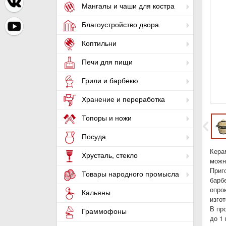
Мангалы и чаши для костра
Благоустройство двора
Коптильни
Печи для пищи
Грили и барбекю
Хранение и переработка
Топоры и ножи
Посуда
Кера
Хрусталь, стекло
можн
Приг
Товары народного промысла
барб
опро
Кальяны
изго
В пр
Граммофоны
до 1