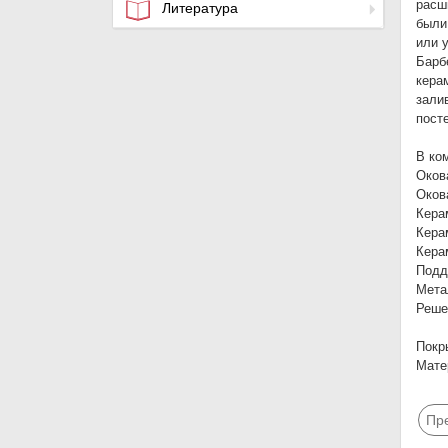
расш
Литература
были
или 
Барб
керам
зали
пост
В ко
Оков
Оков
Кера
Кера
Кера
Подд
Мета
Реше
Покр
Мате
Пр