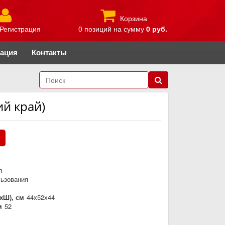
Корзина
Регистрация
0 позиций
на сумму
0 руб.
рация
Контакты
й край)
.
я
льзования
хШ), см
44х52х44
м
52