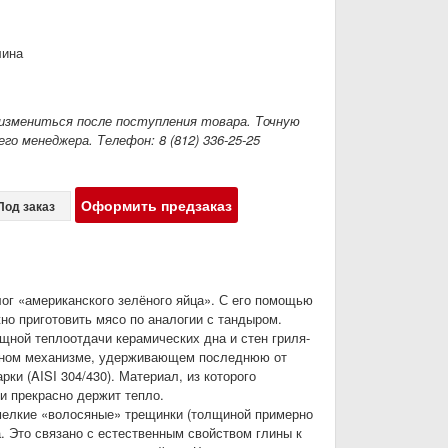
лина
измениться после поступления товара. Точную
го менеджера. Телефон: 8 (812) 336-25-25
Оформить предзаказ
Под заказ
ог «американского зелёного яйца». С его помощью
жно приготовить мясо по аналогии с тандыром.
ощной теплоотдачи керамических дна и стен гриля-
льном механизме, удерживающем последнюю от
и (AISI 304/430). Материал, из которого
и прекрасно держит тепло.
 мелкие «волосяные» трещинки (толщиной примерно
. Это связано с естественным свойством глины к