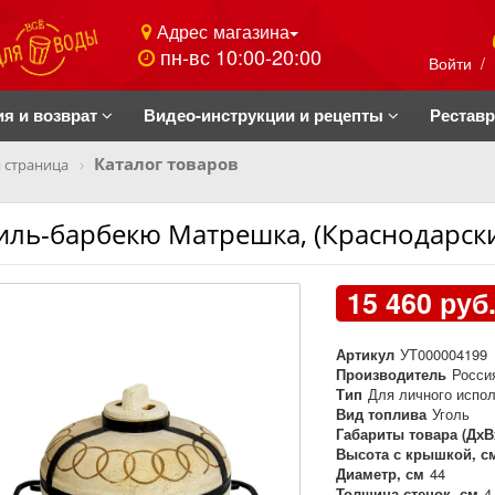
Адрес магазина
пн-вс 10:00-20:00
Войти
/
ия и возврат
Видео-инструкции и рецепты
Рестав
Каталог товаров
 страница
иль-барбекю Матрешка, (Краснодарски
15 460 руб
Артикул
УТ000004199
Производитель
Росси
Тип
Для личного испо
Вид топлива
Уголь
Габариты товара (ДхВ
Высота с крышкой, с
Диаметр, см
44
Толщина стенок, см
4