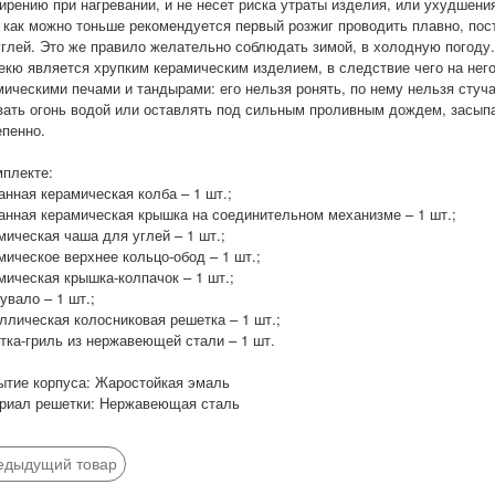
ирению при нагревании, и не несет риска утраты изделия, или ухудшени
 как можно тоньше рекомендуется первый розжиг проводить плавно, пос
углей. Это же правило желательно соблюдать зимой, в холодную погоду.
екю является хрупким керамическим изделием, в следствие чего на нег
ическими печами и тандырами: его нельзя ронять, по нему нельзя стучат
вать огонь водой или оставлять под сильным проливным дождем, засыпат
епенно.
мплекте:
анная керамическая колба – 1 шт.;
анная керамическая крышка на соединительном механизме – 1 шт.;
мическая чаша для углей – 1 шт.;
мическое верхнее кольцо-обод – 1 шт.;
мическая крышка-колпачок – 1 шт.;
увало – 1 шт.;
ллическая колосниковая решетка – 1 шт.;
тка-гриль из нержавеющей стали – 1 шт.
ытие корпуса: Жаростойкая эмаль
риал решетки: Нержавеющая сталь
едыдущий товар