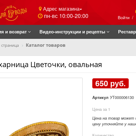
Адрес магазина
пн-вс 10:00-20:00
Войти
/
ия и возврат
Видео-инструкции и рецепты
Рестав
Каталог товаров
 страница
харница Цветочки, овальная
650 руб.
Артикул
УТ000006130
Цена за 1
Цена на товар может 
цену уточняйте у наше
Количество