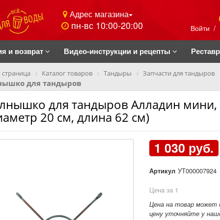
Адрес магазина
пн-вс 10:00-20:00
Войти
/
ия и возврат
Видео-инструкции и рецепты
Рестав
 страница
Каталог товаров
Тандыры
Запчасти для тандыров
нышко для тандыров
лнышко для тандыров Алладин мини, 
иаметр 20 см, длина 62 см)
1 030 руб.
Артикул
УТ000007924
Цена за 1
Цена на товар может 
цену уточняйте у наше