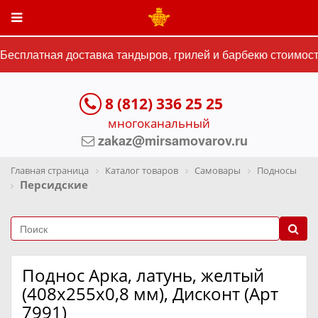
есплатная доставка тандыров, грилей и барбекю стоимость
8 (812) 336 25 25
многоканальный
zakaz@mirsamovarov.ru
Главная страница
Каталог товаров
Самовары
Подносы
Персидские
Поднос Арка, латунь, желтый
(408х255х0,8 мм), Дисконт (Арт
7991)