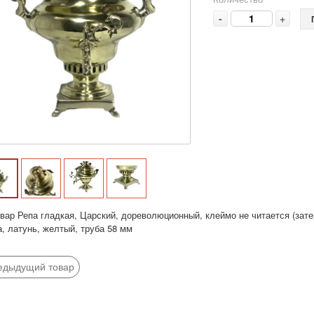
-
+
ар Репа гладкая, Царский, дореволюционный, клеймо не читается (затерт
, латунь, желтый, труба 58 мм
едыдущий товар