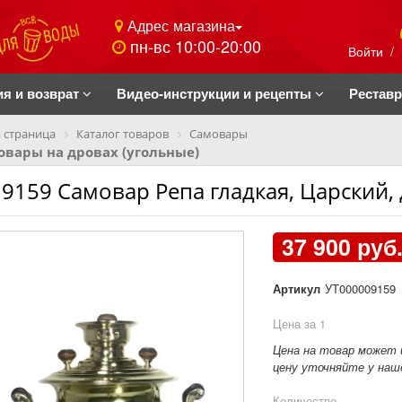
Адрес магазина
пн-вс 10:00-20:00
Войти
/
ия и возврат
Видео-инструкции и рецепты
Рестав
 страница
Каталог товаров
Самовары
вары на дровах (угольные)
 9159 Самовар Репа гладкая, Царски
37 900 руб
Артикул
УТ000009159
Цена за 1
Цена на товар может 
цену уточняйте у наше
Количество