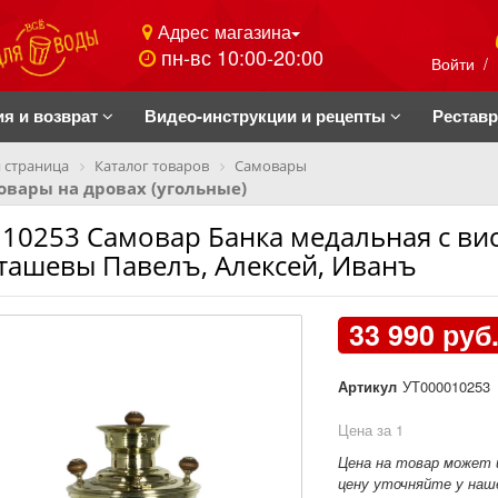
Адрес магазина
пн-вс 10:00-20:00
Войти
/
ия и возврат
Видео-инструкции и рецепты
Рестав
 страница
Каталог товаров
Самовары
вары на дровах (угольные)
 10253 Самовар Банка медальная с вис
ташевы Павелъ, Алексей, Иванъ
33 990 руб
Артикул
УТ000010253
Цена за 1
Цена на товар может 
цену уточняйте у наше