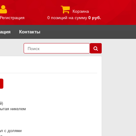
Корзина
Регистрация
0 позиций
на сумму
0 руб.
рация
Контакты
.
й)
рытая никелем
ал с долями
во