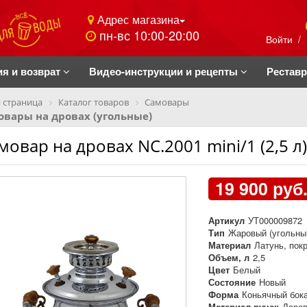
Адрес магазина
пн-вс 10:00-20:00
Войти
/
ия и возврат
Видео-инструкции и рецепты
Рестав
 страница
Каталог товаров
Самовары
вары на дровах (угольные)
мовар на дровах NC.2001 mini/1 (2,5 л)
19 900 руб
Артикул
УТ000009872
Тип
Жаровый (угольны
Материал
Латунь, пок
Объем, л
2,5
Цвет
Белый
Состояние
Новый
Форма
Коньячный бок
Материал ручек
Дере