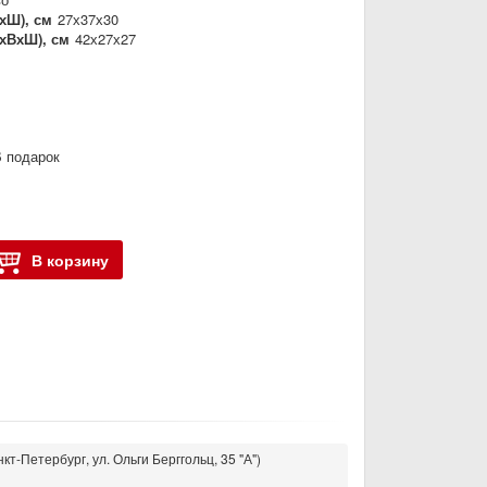
хШ), см
27х37х30
хВхШ), см
42х27х27
 подарок
В корзину
кт-Петербург, ул. Ольги Берггольц, 35 "А")