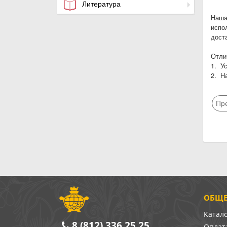
Литература
Наша
испо
дост
Отли
1. У
2. Н
Пр
ОБЩЕ
Катал
8 (812) 336 25 25
Оплата