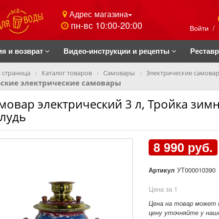
Адрес магазина
пн-вс 10:00-20:00
Войти
/
ия и возврат
Видео-инструкции и рецепты
Рестав
 страница
Каталог товаров
Самовары
Электрические самова
ьские электрические самовары
мовар электрический 3 л, Тройка зимн
лудь
8 990 руб.
Артикул
УТ000010390
Цена за 1
Цена на товар может 
цену уточняйте у наше