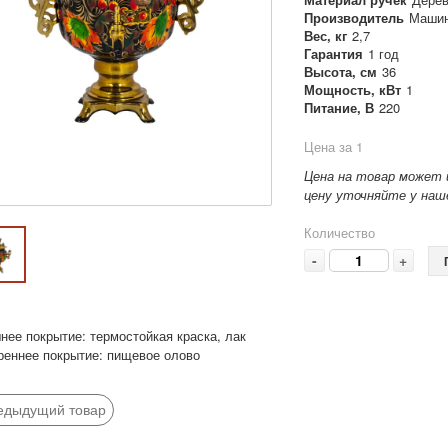
Производитель
Машин
Вес, кг
2,7
Гарантия
1 год
Высота, см
36
Мощность, кВт
1
Питание, В
220
Цена за 1
Цена на товар может 
цену уточняйте у наше
Количество
-
+
нее покрытие: термостойкая краска, лак
реннее покрытие: пищевое олово
едыдущий товар