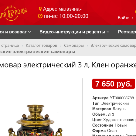
Адрес магазина
пн-вс 10:00-20:00
Войти
/
ия и возврат
Видео-инструкции и рецепты
Рестав
 страница
Каталог товаров
Самовары
Электрические самова
ьские электрические самовары
мовар электрический 3 л, Клен оранж
7 650 руб.
Артикул
УТ000003788
Тип
Электрический
Материал
Латунь
Объем, л
3
Цвет
Художественная 
Состояние
Новый
Форма
Овал
Материал ручек
Дере