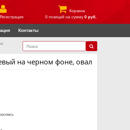
Корзина
Регистрация
0 позиций
на сумму
0 руб.
рация
Контакты
ры
евый на черном фоне, овал
роспись
во