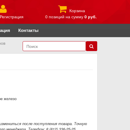
Корзина
Регистрация
0 позиций
на сумму
0 руб.
рация
Контакты
ров
ое железо
измениться после поступления товара. Точную
го менеджера. Телефон: 8 (812) 336-25-25