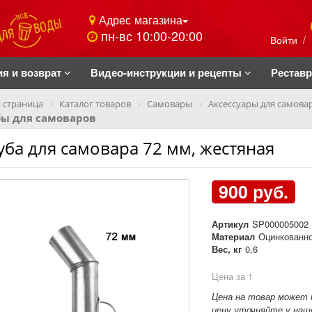
Адрес магазина
пн-вс 10:00-20:00
Войти
/
ия и возврат
Видео-инструкции и рецепты
Рестав
 страница
Каталог товаров
Самовары
Аксессуары для самова
бы для самоваров
уба для самовара 72 мм, жестяная
900 руб.
Артикул
SP000005002
Материал
Оцинкованн
Вес, кг
0,6
Цена за 1
Цена на товар может 
цену уточняйте у наше