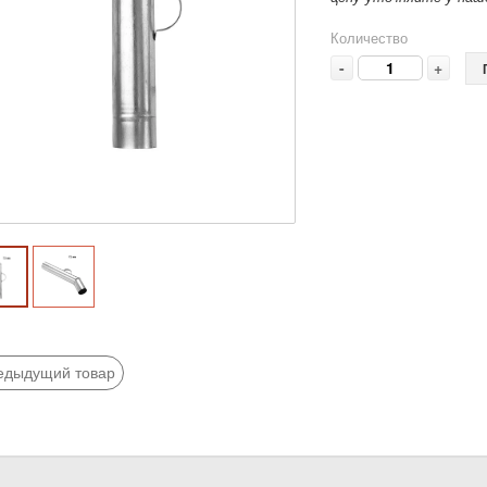
Количество
-
+
едыдущий товар