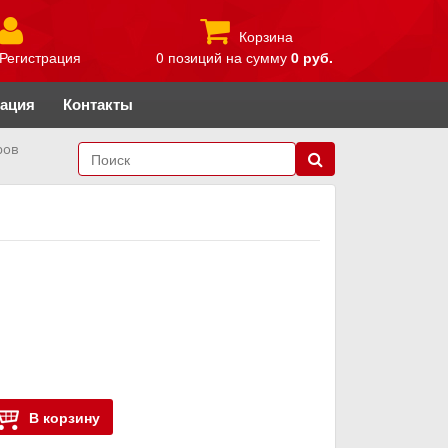
Корзина
Регистрация
0 позиций
на сумму
0 руб.
рация
Контакты
ров
В корзину