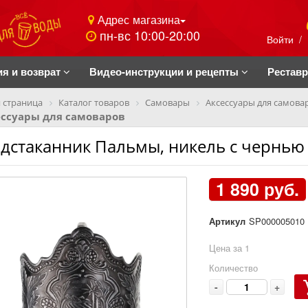
Адрес магазина
пн-вс 10:00-20:00
Войти
/
ия и возврат
Видео-инструкции и рецепты
Рестав
 страница
Каталог товаров
Самовары
Аксессуары для самова
ессуары для самоваров
дстаканник Пальмы, никель с чернью
1 890 руб.
Артикул
SP000005010
Цена за 1
Количество
-
+