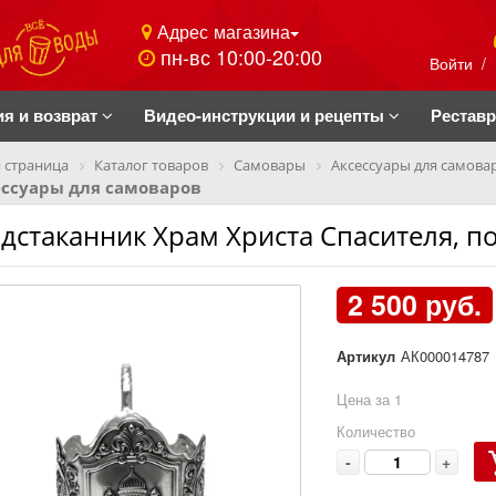
Адрес магазина
пн-вс 10:00-20:00
Войти
/
ия и возврат
Видео-инструкции и рецепты
Рестав
 страница
Каталог товаров
Самовары
Аксессуары для самова
ессуары для самоваров
дстаканник Храм Христа Спасителя, 
2 500 руб.
Артикул
АК000014787
Цена за 1
Количество
-
+