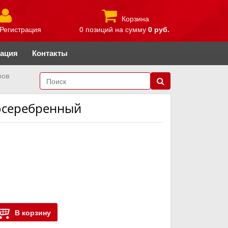
Корзина
Регистрация
0 позиций
на сумму
0 руб.
рация
Контакты
ров
посеребренный
В корзину