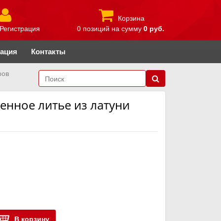
Корзина
Регистрация
0 позиций
на сумму
0 руб.
рация
Контакты
ров
енное литье из латуни
В корзину