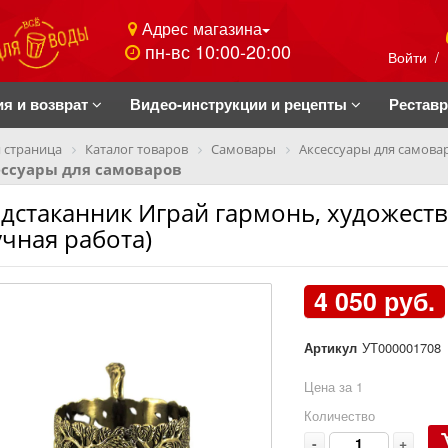
Адрес магазина
пн-вс 10:00-20:00
Войти
/
ия и возврат
Видео-инструкции и рецепты
Рестав
 страница
Каталог товаров
Самовары
Аксессуары для самова
ессуары для самоваров
дстаканник Играй гармонь, художеств
учная работа)
4 050 руб.
Артикул
УТ000001708
Цена за 1
Количество
-
+